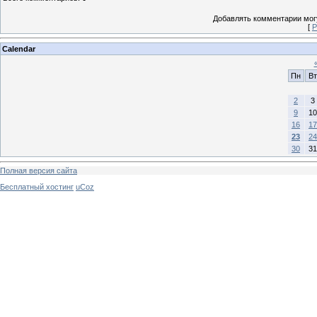
Добавлять комментарии могу
[
Р
Calendar
Пн
Вт
2
3
9
10
16
17
23
24
30
31
Полная версия сайта
Бесплатный хостинг
uCoz