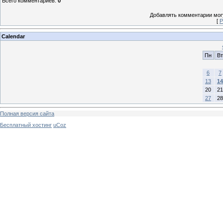
Всего комментариев
:
0
Добавлять комментарии могу
[
Р
Calendar
Пн
Вт
6
7
13
14
20
21
27
28
Полная версия сайта
Бесплатный хостинг
uCoz