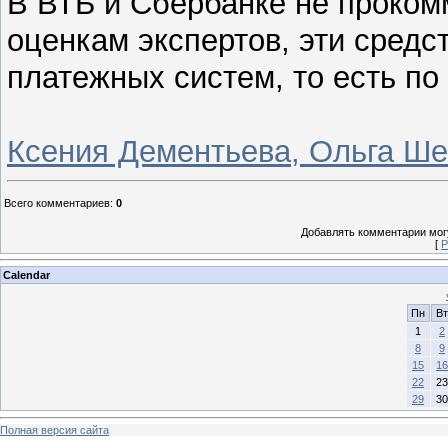
В ВТБ и Сбербанке не проком
оценкам экспертов, эти средс
платежных систем, то есть по
Ксения Дементьева, Ольга Ш
Всего комментариев
:
0
Добавлять комментарии могу
[
Р
Calendar
Пн
Вт
1
2
8
9
15
16
22
23
29
30
Полная версия сайта