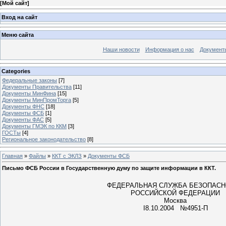
[
Мой сайт
]
Вход на сайт
Меню сайта
Наши новости
Информация о нас
Документ
Categories
Федеральные законы
[7]
Документы Правительства
[11]
Документы МинФина
[15]
Документы МинПромТорга
[5]
Документы ФНС
[18]
Документы ФСБ
[1]
Документы ФАС
[5]
Документы ГМЭК по ККМ
[3]
ГОСТы
[4]
Региональное законодательство
[8]
Главная
»
Файлы
»
ККТ c ЭКЛЗ
»
Документы ФСБ
Письмо ФСБ России в Государственную думу по защите информации в ККТ.
ФЕДЕРАЛЬНАЯ СЛУЖБА БЕЗОПАС
РОССИЙСКОЙ ФЕДЕРАЦИИ
Москва
I8.10.2004 №4951-П