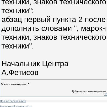
техники, знаков техническог
техники";
абзац первый пункта 2 после
дополнить словами ", марок
техники, знаков техническог
техники".
Начальник Центра
А.Фетисов
Всего комментариев
:
0
Добавлять комментарии могу
[
Р
Полная версия сайта
Бесплатный хостинг
uCoz