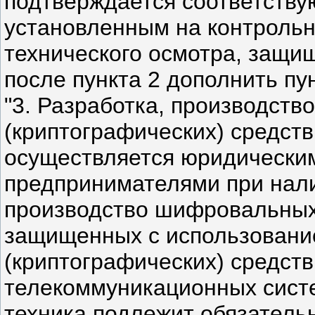
подтверждается соответств
установленным на контрольн
технического осмотра, защи
после пункта 2 дополнить п
"3. Разработка, производст
(криптографических) средст
осуществляется юридически
предпринимателями при нали
производство шифровальных 
защищенных с использован
(криптографических) средст
телекоммуникационных систе
техника подлежит обязатель