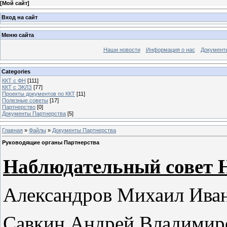
[
Мой сайт
]
Вход на сайт
Меню сайта
Наши новости
Информация о нас
Документ
Categories
ККТ с ФН
[111]
ККТ c ЭКЛЗ
[77]
Проекты документов по ККТ
[11]
Полезные советы
[17]
Партнерство
[0]
Документы Партнерства
[5]
Главная
»
Файлы
»
Документы Партнерства
Руководящие органы Партнерства
Наблюдательный совет 
Александров Михаил Ива
Савкин Андрей Владимир