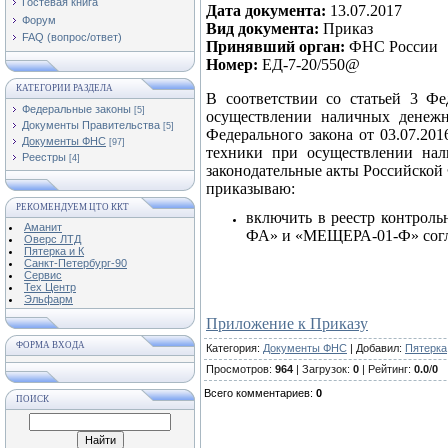
Гостевая книга
Дата документа:
13.07.2017
Форум
Вид документа:
Приказ
FAQ (вопрос/ответ)
Принявший орган:
ФНС России
Номер:
ЕД-7-20/550@
КАТЕГОРИИ РАЗДЕЛА
В соответствии со статьей 3 Ф
Федеральные законы
[5]
осуществлении наличных денежн
Документы Правительства
[5]
Федерального закона от 03.07.2
Документы ФНС
[97]
техники при осуществлении нал
Реестры
[4]
законодательные акты Российской
приказываю:
РЕКОМЕНДУЕМ ЦТО ККТ
включить в реестр контрол
Аманит
ФА» и «МЕЩЕРА-01-Ф» согла
Оверс ЛТД
Пятерка и К
Санкт-Петербург-90
Сервис
Тех Центр
Эльфарм
Приложение к Приказу
ФОРМА ВХОДА
Категория
:
Документы ФНС
|
Добавил
:
Пятерка
Просмотров
:
964
|
Загрузок
:
0
|
Рейтинг
:
0.0
/
0
Всего комментариев
:
0
ПОИСК