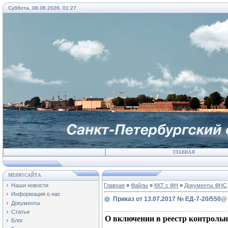
Суббота, 08.08.2026, 01:27
ГЛАВНАЯ
МЕНЮ САЙТА
Наши новости
Главная
»
Файлы
»
ККТ с ФН
»
Документы ФНС
Информация о нас
Приказ от 13.07.2017 № ЕД-7-20/550@
Документы
Статьи
О включении в реестр контрольн
Блог